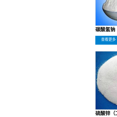
碳酸氢钠
查看更多 
硫酸锌（工