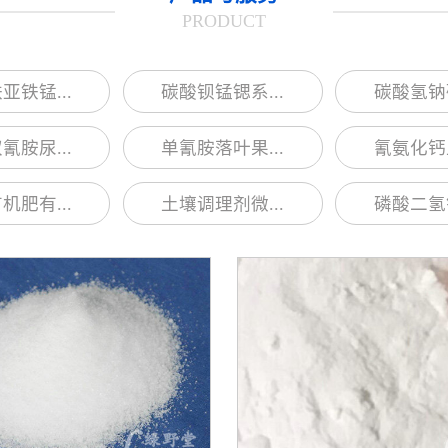
PRODUCT
亚铁锰...
碳酸钡锰锶系...
碳酸氢钠硫
氰胺尿...
单氰胺落叶果...
氰氨化钙土
机肥有...
土壤调理剂微...
磷酸二氢钾