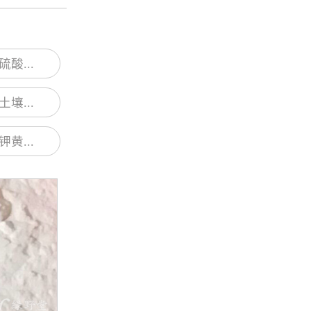
酸...
壤...
黄...