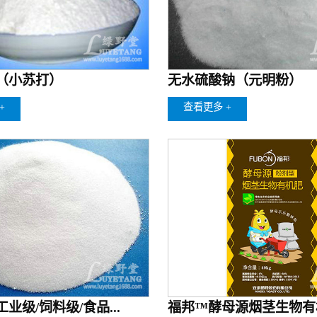
（小苏打）
无水硫酸钠（元明粉）
+
查看更多 +
业级/饲料级/食品...
福邦™酵母源烟茎生物有