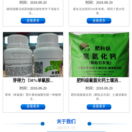
时间：2018-09-20
时间：2018-09-20
碱性硫脲法就是硫脲在碱性条件下浸金方
氰化法出现的100多年来，得到了极大的
法。...
发...
查看更多
查看更多
芽得力（50%单氰胺...
肥料级氰氨化钙土壤消...
时间：2018-09-20
时间：2018-09-20
荣芽（单氰胺）落叶果树破眠剂是一种植物
肥料级氰氨化钙（颗粒石灰氮）土壤消毒改
生...
良...
查看更多
查看更多
关于我们
ABOUT US