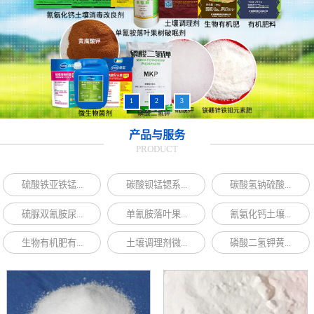
1
2
3
产品与服务
PRODUCT
硫酸铁亚铁锰...
碳酸钡锰锶系...
碳酸氢钠硫酸...
硫脲双氰胺尿...
单氰胺落叶果...
氰氨化钙土壤...
生物有机肥有...
土壤调理剂微...
磷酸二氢钾黄...